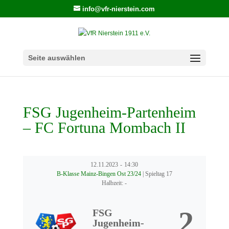
info@vfr-nierstein.com
Seite auswählen
FSG Jugenheim-Partenheim
– FC Fortuna Mombach II
12.11.2023
-
14:30
B-Klasse Mainz-Bingen Ost 23/24
| Spieltag 17
Halbzeit: -
2
FSG
Jugenheim-