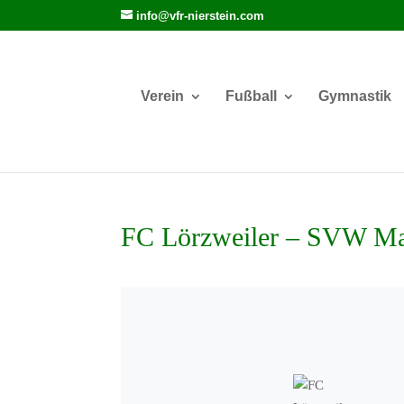
info@vfr-nierstein.com
Verein
Fußball
Gymnastik
FC Lörzweiler – SVW Ma