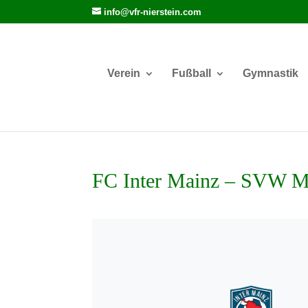
info@vfr-nierstein.com
Verein
Fußball
Gymnastik
FC Inter Mainz – SVW Ma