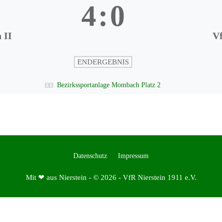
4
:
0
 II
Vf
ENDERGEBNIS
Bezirkssportanlage Mombach Platz 2
Datenschutz
Impressum
Mit ❤ aus Nierstein - © 2026 - VfR Nierstein 1911 e.V.