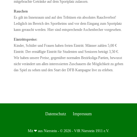
mitgebrachte Getränke auf dem Sportplatz zulassen.
Rauchen
Es gilt im Innenraum und auf den Tribünen ein absolutes Rauchverbot!
Lediglich im Bereich des Sportheims und vor dem Eingang zum Sportplatz
kann geraucht werden. Hier sind entsprechende Aschenbecher vorgesehen.
Eintrittspreise:
Kinder, Schüler und Frauen haben freien Eintritt. Männer zahlen 5,00 €
Eintritt. Der ermäßigte Eintritt für Studenten und Senioren beträgt 3,50 €.
Wir haben unsere Preise, gegenüber normalen Bezirksliga Partien, bewusst
nicht verändert um allen interessierten Zuschauern die Möglichkeit zu geben
das Spiel zu sehen und den Start der DFB Kampagne live zu erleben.
Datenschutz
Impressum
Mit ❤ aus Nierstein - © 2026 - VfR Nierstein 1911 e.V.