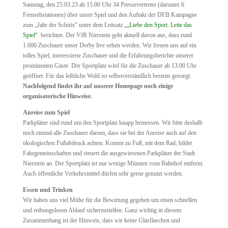
Samstag, den 25.03.23 ab 15.00 Uhr 34 Pressevertreter (darunter 6
Fernsehstationen) über unser Spiel und den Auftakt der DFB Kampagne
zum „Jahr der Schiris“ unter dem Leitsatz „
„Liebe den Sport. Leite das
Spiel“
. berichten. Der VfR Nierstein geht aktuell davon aus, dass rund
1.000 Zuschauer unser Derby live sehen werden. Wir freuen uns auf ein
tolles Spiel, interessierte Zuschauer und die Erfahrungsberichte unserer
prominenten Gäste. Der Sportplatz wird für die Zuschauer ab 13.00 Uhr
geöffnet. Für das leibliche Wohl ist selbstverständlich bestens gesorgt.
Nachfolgend findet ihr auf unserer Homepage noch einige
organisatorische Hinweise.
Anreise zum Spiel
Parkplätze sind rund um den Sportplatz knapp bemessen. Wir bitte deshalb
noch einmal alle Zuschauer darum, dass sie bei der Anreise auch auf den
ökologischen Fußabdruck achten. Kommt zu Fuß, mit dem Rad, bildet
Fahrgemeinschaften und steuert die ausgewiesenen Parkplätze der Stadt
Nierstein an. Der Sportplatz ist nur wenige Minuten vom Bahnhof entfernt.
Auch öffentliche Verkehrsmittel dürfen sehr gerne genutzt werden.
Essen und Trinken
Wir haben uns viel Mühe für die Bewirtung gegeben um einen schnellen
und reibungslosen Ablauf sicherzustellen. Ganz wichtig in diesem
Zusammenhang ist der Hinweis, dass wir keine Glasflaschen und