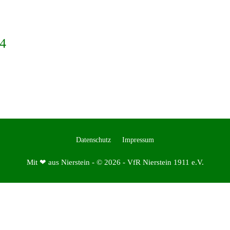
24
Datenschutz
Impressum
Mit ❤ aus Nierstein - © 2026 - VfR Nierstein 1911 e.V.