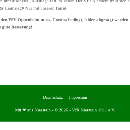
n ihr Saisonziel „Aufstieg“ fest im Visier. Der VfR Nierstein freut sich 
22# Heimsieg# Nur mit unseren Fans#
n den FSV Oppenheim muss, Corona bedingt, leider abgesagt werden. 
ms gute Besserung!
Datenschutz
Impressum
Mit ❤ aus Nierstein - © 2026 - VfR Nierstein 1911 e.V.