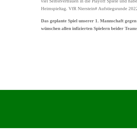
viel Selbstvertrauen in die Playoff Spiele und habe
Heimspieltag. VfR Nierstein# Aufstiegsrunde 20
Das geplante Spiel unserer 1. Mannschaft gege
wünschen allen infizierten Spielern beider Tea