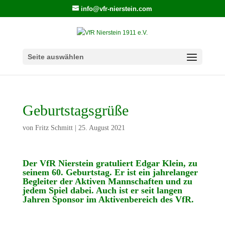
info@vfr-nierstein.com
Seite auswählen
Geburtstagsgrüße
von
Fritz Schmitt
|
25. August 2021
Der VfR Nierstein gratuliert Edgar Klein, zu
seinem 60. Geburtstag. Er ist ein jahrelanger
Begleiter der Aktiven Mannschaften und zu
jedem Spiel dabei. Auch ist er seit langen
Jahren Sponsor im Aktivenbereich des VfR.