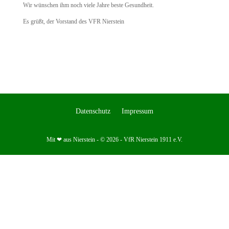
Wir wünschen ihm noch viele Jahre beste Gesundheit.
Es grüßt, der Vorstand des VFR Nierstein
Datenschutz
Impressum
Mit ❤ aus Nierstein - © 2026 - VfR Nierstein 1911 e.V.