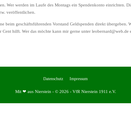
fen. Wer werden im Laufe des Montags ein Spendenkonto einrichten. 
w. veröffentlichen.
erne beim geschäftsführenden Vorstand Geldspenden direkt übergeben. 
er Cent hilft. Wer das möchte kann mir gerne unter
leobernard@web.de
e
Datenschutz
Impressum
Mit ❤ aus Nierstein - © 2026 - VfR Nierstein 1911 e.V.