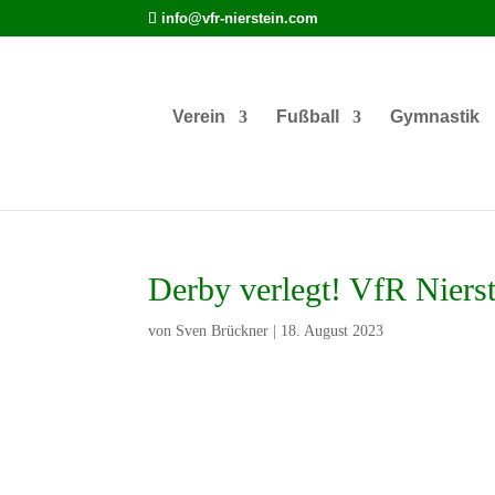
info@vfr-nierstein.com
Verein
Fußball
Gymnastik
Derby verlegt! VfR Niers
von
Sven Brückner
|
18. August 2023