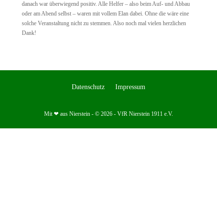
danach war überwiegend positiv. Alle Helfer – also beim Auf- und Abbau
oder am Abend selbst – waren mit vollem Elan dabei. Ohne die wäre eine
solche Veranstaltung nicht zu stemmen. Also noch mal vielen herzlichen
Dank!
Datenschutz
Impressum
Mit ❤ aus Nierstein - © 2026 - VfR Nierstein 1911 e.V.