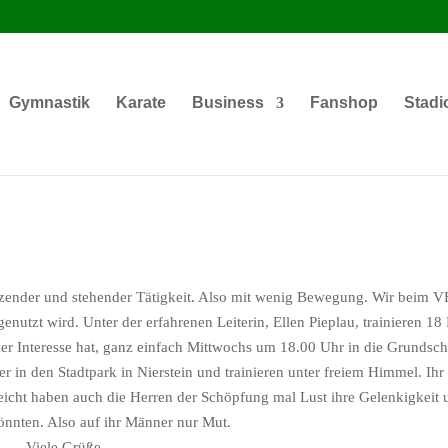
Gymnastik
Karate
Business
Fanshop
Stadi
sitzender und stehender Tätigkeit. Also mit wenig Bewegung. Wir beim V
enutzt wird. Unter der erfahrenen Leiterin, Ellen Pieplau, trainieren 
 wer Interesse hat, ganz einfach Mittwochs um 18.00 Uhr in die Grunds
in den Stadtpark in Nierstein und trainieren unter freiem Himmel. Ihr 
eicht haben auch die Herren der Schöpfung mal Lust ihre Gelenkigkeit 
ch nicht hinbekommen könnten. Also a
le Gr