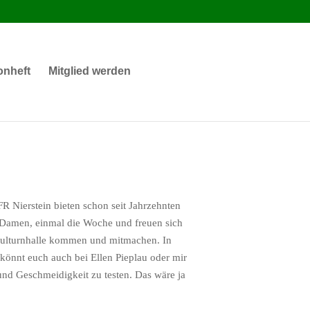
onheft
Mitglied werden
FR Nierstein bieten schon seit Jahrzehnten
18 Damen, einmal die Woche und freuen sich
chulturnhalle kommen und mitmachen. In
könnt euch auch bei Ellen Pieplau oder mir
und Geschmeidigkeit zu testen. Das wäre ja
uf ihr Männer nur Mut.
üße