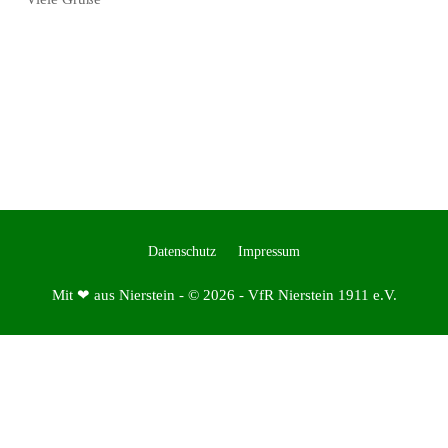
rst
Datenschutz
Impressum
Mit ❤ aus Nierstein - © 2026 - VfR Nierstein 1911 e.V.