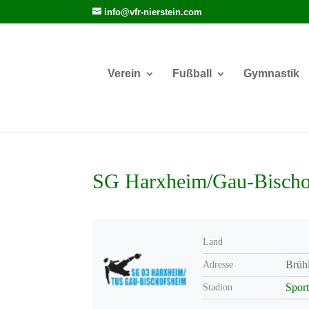
info@vfr-nierstein.com
Verein
Fußball
Gymnastik
SG Harxheim/Gau-Bischo
Land
Brüh
Adresse
Sport
Stadion