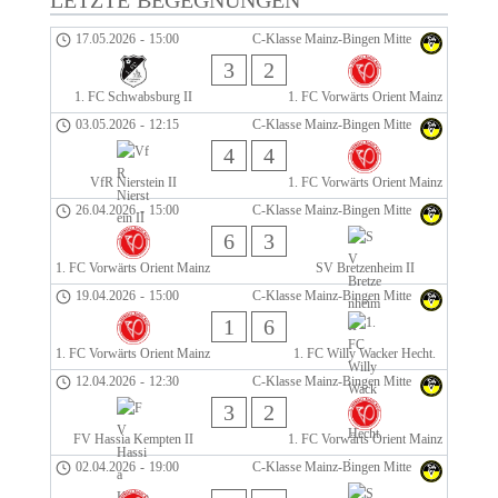
LETZTE BEGEGNUNGEN
17.05.2026
-
15:00
C-Klasse Mainz-Bingen Mitte
3
2
1. FC Schwabsburg II
1. FC Vorwärts Orient Mainz
03.05.2026
-
12:15
C-Klasse Mainz-Bingen Mitte
4
4
VfR Nierstein II
1. FC Vorwärts Orient Mainz
26.04.2026
-
15:00
C-Klasse Mainz-Bingen Mitte
6
3
1. FC Vorwärts Orient Mainz
SV Bretzenheim II
19.04.2026
-
15:00
C-Klasse Mainz-Bingen Mitte
1
6
1. FC Vorwärts Orient Mainz
1. FC Willy Wacker Hecht.
12.04.2026
-
12:30
C-Klasse Mainz-Bingen Mitte
3
2
FV Hassia Kempten II
1. FC Vorwärts Orient Mainz
02.04.2026
-
19:00
C-Klasse Mainz-Bingen Mitte