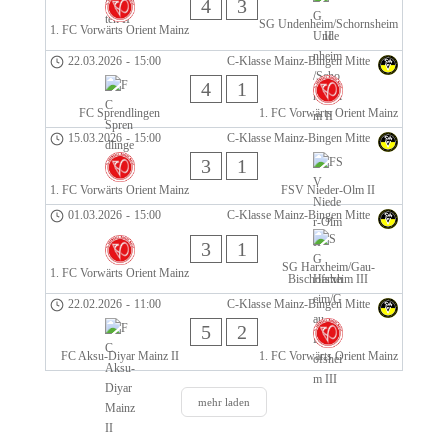
4
3
SG Undenheim/Schornsheim
1. FC Vorwärts Orient Mainz
II
22.03.2026
-
15:00
C-Klasse Mainz-Bingen Mitte
4
1
FC Sprendlingen
1. FC Vorwärts Orient Mainz
15.03.2026
-
15:00
C-Klasse Mainz-Bingen Mitte
3
1
1. FC Vorwärts Orient Mainz
FSV Nieder-Olm II
01.03.2026
-
15:00
C-Klasse Mainz-Bingen Mitte
3
1
SG Harxheim/Gau-
1. FC Vorwärts Orient Mainz
Bischofsheim III
22.02.2026
-
11:00
C-Klasse Mainz-Bingen Mitte
5
2
FC Aksu-Diyar Mainz II
1. FC Vorwärts Orient Mainz
mehr laden