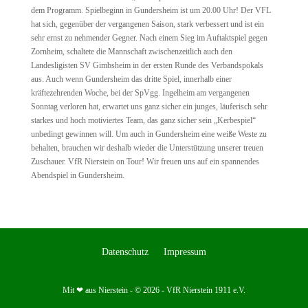
dem Programm. Spielbeginn in Gundersheim ist um 20.00 Uhr! Der VFL
hat sich, gegenüber der vergangenen Saison, stark verbessert und ist ein
sehr ernst zu nehmender Gegner. Nach einem Sieg im Auftaktspiel gegen
Zornheim, schaltete die Mannschaft zwischenzeitlich auch den
Landesligisten SV Gimbsheim in der ersten Runde des Verbandspokals
aus. Auch wenn Gundersheim das dritte Spiel, innerhalb einer
kräftezehrenden Woche, bei der SpVgg. Ingelheim am vergangenen
Sonntag verloren hat, erwartet uns ganz sicher ein junges, läuferisch sehr
starkes und hoch motiviertes Team, das ganz sicher sein „Kerbespiel“
unbedingt gewinnen will. Um auch in Gundersheim eine weiße Weste zu
behalten, brauchen wir deshalb wieder die Unterstützung unserer treuen
Zuschauer. VfR Nierstein on Tour! Wir freuen uns auf ein spannendes
Abendspiel in Gundersheim.
Datenschutz
Impressum
Mit ❤ aus Nierstein - © 2026 - VfR Nierstein 1911 e.V.