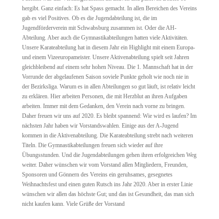
hergibt. Ganz einfach: Es hat Spass gemacht. In allen Bereichen des Vereins
gab es viel Positives. Ob es die Jugendabteilung ist, die im
Jugendförderverein mit Schwabsburg zusammen ist. Oder die AH-
Abteilung. Aber auch die Gymnastikabteilungen hatten viele Aktivitäten.
Unsere Karateabteilung hat in diesem Jahr ein Highlight mit einem Europa-
und einem Vizeeuropameister. Unsere Aktivenabteilung spielt seit Jahren
gleichbleibend auf einem sehr hohen Niveau. Die 1. Mannschaft hat in der
Vorrunde der abgelaufenen Saison soviele Punkte geholt wie noch nie in
der Bezirksliga. Warum es in allen Abteilungen so gut läuft, ist relativ leicht
zu erklären. Hier arbeiten Personen, die mit Herzblut an ihren Aufgaben
arbeiten. Immer mit dem Gedanken, den Verein nach vorne zu bringen.
Daher freuen wir uns auf 2020. Es bleibt spannend: Wie wird es laufen? Im
nächsten Jahr haben wir Vorstandswahlen. Einige aus der A-Jugend
kommen in die Aktivenabteilung. Die Karateabteilung strebt nach weiteren
Titeln. Die Gymnastikabteilungen freuen sich wieder auf ihre
Übungsstunden. Und die Jugendabteilungen gehen ihren erfolgreichen Weg
weiter. Daher wünschen wir vom Vorstand allen Mitgliedern, Freunden,
Sponsoren und Gönnern des Vereins ein geruhsames, gesegnetes
Weihnachtsfest und einen guten Rutsch ins Jahr 2020. Aber in erster Linie
wünschen wir allen das höchste Gut; und das ist Gesundheit, das man sich
nicht kaufen kann. Viele Grüße der Vorstand