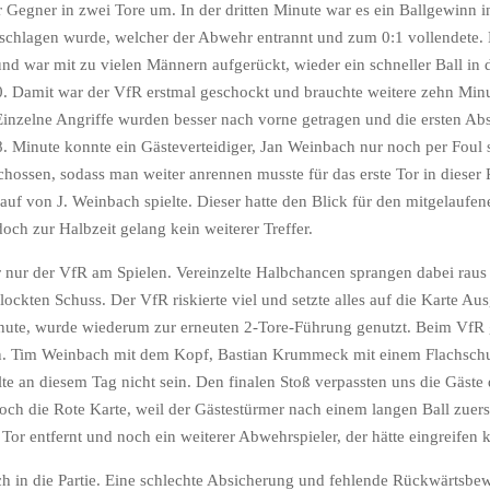
Gegner in zwei Tore um. In der dritten Minute war es ein Ballgewinn in
eschlagen wurde, welcher der Abwehr entrannt und zum 0:1 vollendete. 
und war mit zu vielen Männern aufgerückt, wieder ein schneller Ball in 
2:0. Damit war der VfR erstmal geschockt und brauchte weitere zehn Mi
. Einzelne Angriffe wurden besser nach vorne getragen und die ersten A
 Minute konnte ein Gästeverteidiger, Jan Weinbach nur noch per Foul s
ossen, sodass man weiter anrennen musste für das erste Tor in dieser P
Lauf von J. Weinbach spielte. Dieser hatte den Blick für den mitgelaufe
och zur Halbzeit gelang kein weiterer Treffer.
r nur der VfR am Spielen. Vereinzelte Halbchancen sprangen dabei rau
ckten Schuss. Der VfR riskierte viel und setzte alles auf die Karte Aus
Minute, wurde wiederum zur erneuten 2-Tore-Führung genutzt. Beim VfR 
en. Tim Weinbach mit dem Kopf, Bastian Krummeck mit einem Flachsch
lte an diesem Tag nicht sein. Den finalen Stoß verpassten uns die Gäste
noch die Rote Karte, weil der Gästestürmer nach einem langen Ball zuer
or entfernt und noch ein weiterer Abwehrspieler, der hätte eingreifen 
 auch in die Partie. Eine schlechte Absicherung und fehlende Rückwärt