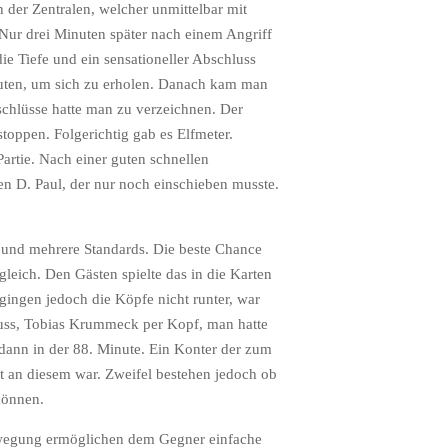
 der Zentralen, welcher unmittelbar mit
Nur drei Minuten später nach einem Angriff
die Tiefe und ein sensationeller Abschluss
nuten, um sich zu erholen. Danach kam man
bschlüsse hatte man zu verzeichnen. Der
toppen. Folgerichtig gab es Elfmeter.
artie. Nach einer guten schnellen
nen D. Paul, der nur noch einschieben musste.
s und mehrere Standards. Die beste Chance
gleich. Den Gästen spielte das in die Karten
gingen jedoch die Köpfe nicht runter, war
uss, Tobias Krummeck per Kopf, man hatte
 dann in der 88. Minute. Ein Konter der zum
st an diesem war. Zweifel bestehen jedoch ob
können.
sbewegung ermöglichen dem Gegner einfache