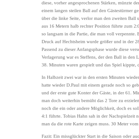
diese, vorher angesprochenen Stärken, münzte der 
einem langen steilen Ball auf den Gästestürmer g
über die linke Seite, verlor man den zweiten Ball 
aus 16 Metern halb rechter Position führte zum 
so langsam in die Partie, die man voll verpennte
Druck auf Hechtsheim wurde größer und in der 28.
Passend zu dieser Anfangsphase wurde diese versch
Verlagerung war es Steffens, der den Ball in den 
38. Minuten waren gespielt und das Spiel kippte, d
In Halbzeit zwei war in den ersten Minuten wiede
hatte wieder D.Paul mit einem gerade noch so geblo
und der erste gute Konter der Gäste, in der 61. 
man doch weiterhin bemüht das 2 Tore zu erziel
noch die ein oder andere Möglichkeit, doch es sol
4:1 führte. Tobias Hahn sah in der Nachspielzeit 
man da die rote Karte zeigen muss. 30 Meter vom T
Fazit: Ein missglückter Start in die Saison oder