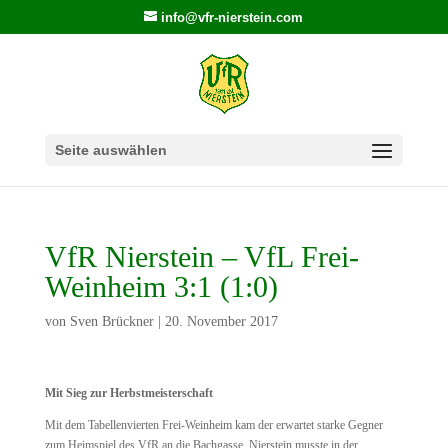
info@vfr-nierstein.com
Seite auswählen
VfR Nierstein – VfL Frei-
Weinheim 3:1 (1:0)
von
Sven Brückner
|
20. November 2017
Mit Sieg zur Herbstmeisterschaft
Mit dem Tabellenvierten Frei-Weinheim kam der erwartet starke Gegner
zum Heimspiel des VfR an die Bachgasse. Nierstein musste in der