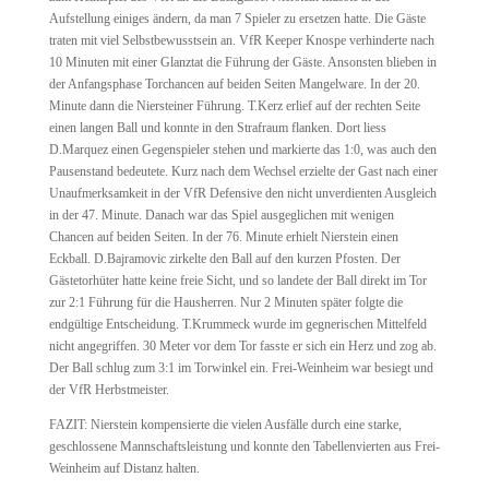
Aufstellung einiges ändern, da man 7 Spieler zu ersetzen hatte. Die Gäste
traten mit viel Selbstbewusstsein an. VfR Keeper Knospe verhinderte nach
10 Minuten mit einer Glanztat die Führung der Gäste. Ansonsten blieben in
der Anfangsphase Torchancen auf beiden Seiten Mangelware. In der 20.
Minute dann die Niersteiner Führung. T.Kerz erlief auf der rechten Seite
einen langen Ball und konnte in den Strafraum flanken. Dort liess
D.Marquez einen Gegenspieler stehen und markierte das 1:0, was auch den
Pausenstand bedeutete. Kurz nach dem Wechsel erzielte der Gast nach einer
Unaufmerksamkeit in der VfR Defensive den nicht unverdienten Ausgleich
in der 47. Minute. Danach war das Spiel ausgeglichen mit wenigen
Chancen auf beiden Seiten. In der 76. Minute erhielt Nierstein einen
Eckball. D.Bajramovic zirkelte den Ball auf den kurzen Pfosten. Der
Gästetorhüter hatte keine freie Sicht, und so landete der Ball direkt im Tor
zur 2:1 Führung für die Hausherren. Nur 2 Minuten später folgte die
endgültige Entscheidung. T.Krummeck wurde im gegnerischen Mittelfeld
nicht angegriffen. 30 Meter vor dem Tor fasste er sich ein Herz und zog ab.
Der Ball schlug zum 3:1 im Torwinkel ein. Frei-Weinheim war besiegt und
der VfR Herbstmeister.
FAZIT: Nierstein kompensierte die vielen Ausfälle durch eine starke,
geschlossene Mannschaftsleistung und konnte den Tabellenvierten aus Frei-
Weinheim auf Distanz halten.