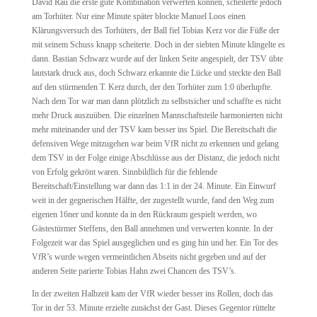
David Rau die erste gute Kombination verwerten können, scheiterte jedoch
am Torhüter. Nur eine Minute später blockte Manuel Loos einen
Klärungsversuch des Torhüters, der Ball fiel Tobias Kerz vor die Füße der
mit seinem Schuss knapp scheiterte. Doch in der siebten Minute klingelte es
dann. Bastian Schwarz wurde auf der linken Seite angespielt, der TSV übte
lautstark druck aus, doch Schwarz erkannte die Lücke und steckte den Ball
auf den stürmenden T. Kerz durch, der den Torhüter zum 1:0 überlupfte.
Nach dem Tor war man dann plötzlich zu selbstsicher und schaffte es nicht
mehr Druck auszuüben. Die einzelnen Mannschaftsteile harmonierten nicht
mehr miteinander und der TSV kam besser ins Spiel. Die Bereitschaft die
defensiven Wege mitzugehen war beim VfR nicht zu erkennen und gelang
dem TSV in der Folge einige Abschlüsse aus der Distanz, die jedoch nicht
von Erfolg gekrönt waren. Sinnbildlich für die fehlende
Bereitschaft/Einstellung war dann das 1:1 in der 24. Minute. Ein Einwurf
weit in der gegnerischen Hälfte, der zugestellt wurde, fand den Weg zum
eigenen 16ner und konnte da in den Rückraum gespielt werden, wo
Gästestürmer Steffens, den Ball annehmen und verwerten konnte. In der
Folgezeit war das Spiel ausgeglichen und es ging hin und her. Ein Tor des
VfR’s wurde wegen vermeintlichen Abseits nicht gegeben und auf der
anderen Seite parierte Tobias Hahn zwei Chancen des TSV’s.
In der zweiten Halbzeit kam der VfR wieder besser ins Rollen, doch das
Tor in der 53. Minute erzielte zunächst der Gast. Dieses Gegentor rüttelte