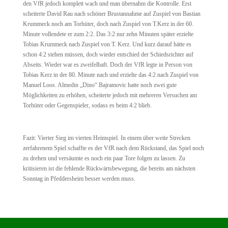
den VfR jedoch komplett wach und man übernahm die Kontrolle. Erst
scheiterte David Rau nach schöner Brustannahme auf Zuspiel von Bastian
Krummeck noch am Torhüter, doch nach Zuspiel von T.Kerz in der 60.
Minute vollendete er zum 2:2. Das 3:2 nur zehn Minuten später erzielte
Tobias Krummeck nach Zuspiel von T. Kerz. Und kurz darauf hätte es
schon 4:2 stehen müssen, doch wieder entschied der Schiedsrichter auf
Abseits. Wieder war es zweifelhaft. Doch der VfR legte in Person von
Tobias Kerz in der 80. Minute nach und erzielte das 4:2 nach Zuspiel von
Manuel Loos. Almedin „Dino“ Bajramovic hatte noch zwei gute
Möglichkeiten zu erhöhen, scheiterte jedoch mit mehreren Versuchen am
Torhüter oder Gegenspieler, sodass es beim 4:2 blieb.
Fazit: Vierter Sieg im vierten Heimspiel. In einem über weite Strecken
zerfahrenem Spiel schaffte es der VfR nach dem Rückstand, das Spiel noch
zu drehen und versäumte es noch ein paar Tore folgen zu lassen. Zu
kritisieren ist die fehlende Rückwärtsbewegung, die bereits am nächsten
Sonntag in Pfeddersheim besser werden muss.