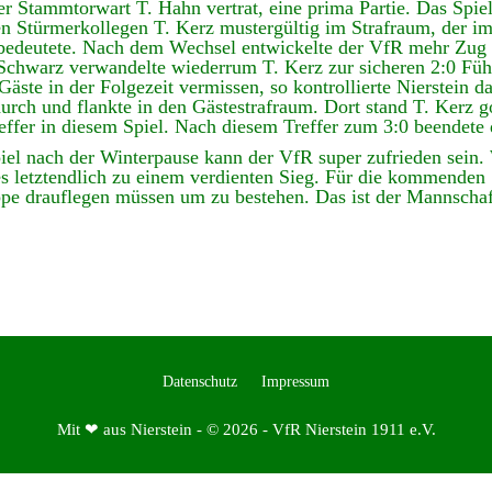
r Stammtorwart T. Hahn vertrat, eine prima Partie. Das Spiel 
 Stürmerkollegen T. Kerz mustergültig im Strafraum, der im
d bedeutete. Nach dem Wechsel entwickelte der VfR mehr Zug 
 Schwarz verwandelte wiederrum T. Kerz zur sicheren 2:0 Fü
Gäste in der Folgezeit vermissen, so kontrollierte Nierstein d
urch und flankte in den Gästestrafraum. Dort stand T. Kerz g
effer in diesem Spiel. Nach diesem Treffer zum 3:0 beendete d
piel nach der Winterpause kann der VfR super zufrieden sein.
 es letztendlich zu einem verdienten Sieg. Für die kommende
pe drauflegen müssen um zu bestehen. Das ist der Mannschaf
Datenschutz
Impressum
Mit ❤ aus Nierstein - © 2026 - VfR Nierstein 1911 e.V.