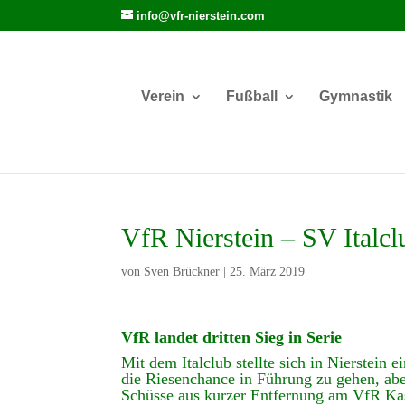
info@vfr-nierstein.com
Verein
Fußball
Gymnastik
VfR Nierstein – SV Italcl
von
Sven Brückner
|
25. März 2019
VfR landet dritten Sieg in Serie
Mit dem Italclub stellte sich in Nierstein 
die Riesenchance in Führung zu gehen, abe
Schüsse aus kurzer Entfernung am VfR Kas