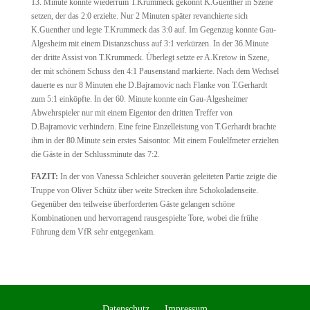
13. Minute konnte wiederrum T.Krummeck gekonnt K.Guenther in Szene
setzen, der das 2:0 erzielte. Nur 2 Minuten später revanchierte sich
K.Guenther und legte T.Krummeck das 3:0 auf. Im Gegenzug konnte Gau-
Algesheim mit einem Distanzschuss auf 3:1 verkürzen. In der 36.Minute
der dritte Assist von T.Krummeck. Überlegt setzte er A.Kretow in Szene,
der mit schönem Schuss den 4:1 Pausenstand markierte. Nach dem Wechsel
dauerte es nur 8 Minuten ehe D.Bajramovic nach Flanke von T.Gerhardt
zum 5:1 einköpfte. In der 60. Minute konnte ein Gau-Algesheimer
Abwehrspieler nur mit einem Eigentor den dritten Treffer von
D.Bajramovic verhindern. Eine feine Einzelleistung von T.Gerhardt brachte
ihm in der 80.Minute sein erstes Saisontor. Mit einem Foulelfmeter erzielten
die Gäste in der Schlussminute das 7:2.
FAZIT:
In der von Vanessa Schleicher souverän geleiteten Partie zeigte die
Truppe von Oliver Schütz über weite Strecken ihre Schokoladenseite.
Gegenüber den teilweise überforderten Gäste gelangen schöne
Kombinationen und hervorragend rausgespielte Tore, wobei die frühe
Führung dem VfR sehr entgegenkam.
Datenschutz
Impressum