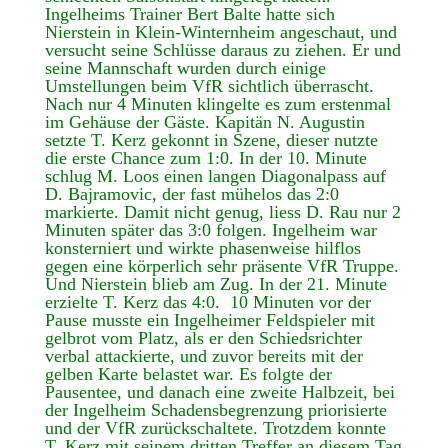
Ingelheims Trainer Bert Balte hatte sich
Nierstein in Klein-Winternheim angeschaut, und
versucht seine Schlüsse daraus zu ziehen. Er und
seine Mannschaft wurden durch einige
Umstellungen beim VfR sichtlich überrascht.
Nach nur 4 Minuten klingelte es zum erstenmal
im Gehäuse der Gäste. Kapitän N. Augustin
setzte T. Kerz gekonnt in Szene, dieser nutzte
die erste Chance zum 1:0. In der 10. Minute
schlug M. Loos einen langen Diagonalpass auf
D. Bajramovic, der fast mühelos das 2:0
markierte. Damit nicht genug, liess D. Rau nur 2
Minuten später das 3:0 folgen. Ingelheim war
konsterniert und wirkte phasenweise hilflos
gegen eine körperlich sehr präsente VfR Truppe.
Und Nierstein blieb am Zug. In der 21. Minute
erzielte T. Kerz das 4:0. 10 Minuten vor der
Pause musste ein Ingelheimer Feldspieler mit
gelbrot vom Platz, als er den Schiedsrichter
verbal attackierte, und zuvor bereits mit der
gelben Karte belastet war. Es folgte der
Pausentee, und danach eine zweite Halbzeit, bei
der Ingelheim Schadensbegrenzung priorisierte
und der VfR zurückschaltete. Trotzdem konnte
T. Kerz mit seinem dritten Treffer an diesem Tag