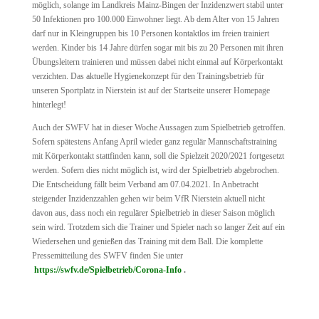
möglich, solange im Landkreis Mainz-Bingen der Inzidenzwert stabil unter
50 Infektionen pro 100.000 Einwohner liegt. Ab dem Alter von 15 Jahren
darf nur in Kleingruppen bis 10 Personen kontaktlos im freien trainiert
werden. Kinder bis 14 Jahre dürfen sogar mit bis zu 20 Personen mit ihren
Übungsleitern trainieren und müssen dabei nicht einmal auf Körperkontakt
verzichten. Das aktuelle Hygienekonzept für den Trainingsbetrieb für
unseren Sportplatz in Nierstein ist auf der Startseite unserer Homepage
hinterlegt!
Auch der SWFV hat in dieser Woche Aussagen zum Spielbetrieb getroffen.
Sofern spätestens Anfang April wieder ganz regulär Mannschaftstraining
mit Körperkontakt stattfinden kann, soll die Spielzeit 2020/2021 fortgesetzt
werden. Sofern dies nicht möglich ist, wird der Spielbetrieb abgebrochen.
Die Entscheidung fällt beim Verband am 07.04.2021. In Anbetracht
steigender Inzidenzzahlen gehen wir beim VfR Nierstein aktuell nicht
davon aus, dass noch ein regulärer Spielbetrieb in dieser Saison möglich
sein wird. Trotzdem sich die Trainer und Spieler nach so langer Zeit auf ein
Wiedersehen und genießen das Training mit dem Ball. Die komplette
Pressemitteilung des SWFV finden Sie unter
https://swfv.de/Spielbetrieb/Corona-Info
.