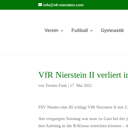
info@vfr-nierstein.com
Verein
Fußball
Gymnastik
VfR Nierstein II verliert 
von
Torsten Funk
|
17. Mai 2022
FSV Nieder-olm III schlägt VfR Nierstein II mit 2
Am vergangen Sonntag war man zu Gast bei der j
den Aufstieg in die B-Klasse erreichen können –