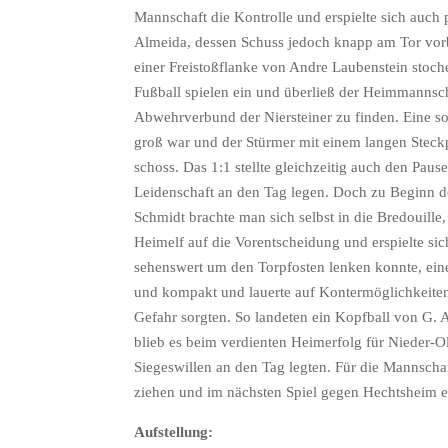
Mannschaft die Kontrolle und erspielte sich auch 
Almeida, dessen Schuss jedoch knapp am Tor vorbe
einer Freistoßflanke von Andre Laubenstein stoch
Fußball spielen ein und überließ der Heimmannscha
Abwehrverbund der Niersteiner zu finden. Eine so
groß war und der Stürmer mit einem langen Steckp
schoss. Das 1:1 stellte gleichzeitig auch den Pa
Leidenschaft an den Tag legen. Doch zu Beginn d
Schmidt brachte man sich selbst in die Bredouille
Heimelf auf die Vorentscheidung und erspielte sic
sehenswert um den Torpfosten lenken konnte, eine
und kompakt und lauerte auf Kontermöglichkeiten.
Gefahr sorgten. So landeten ein Kopfball von G. 
blieb es beim verdienten Heimerfolg für Nieder-
Siegeswillen an den Tag legten. Für die Mannscha
ziehen und im nächsten Spiel gegen Hechtsheim ei
Aufstellung: