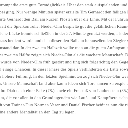
prompt die erste gute Tormöglichkeit. Über den stark aufspielenden und
i ging. Nur wenige Minuten später erzielte Tim Gerhardt den fälligen F
erte Gerhardt den Ball am kurzen Pfosten über die Linie. Mit der Führ
ft die Spielkontrolle. Nieder-Olm bespielte gut die gefährlichen Räume
lche Lücke konnte schließlich in der 37. Minute genutzt werden, als d
ass bedient wurde und sich dieser den Ball am herauseilenden Ziegler v
usenstand dar. In der zweiten Halbzeit wollte man an die guten Anfangs
er zweiten Hälfte zeigte sich Nieder-Olm als die wachere Mannschaft. 
, wurde von Nieder-Olm früh gestört und fing sich folgerichtig den Gege
h einige Chancen. In dieser Phase des Spiels verhinderten die Latte sow
 höhere Führung. In den letzten Spielminuten zog sich Nieder-Olm weit
 Unsere Mannschaft fand aber kaum Ideen sich Torchancen zu erspielen
Abo Diab nach einer Ecke (78.) sowie ein Freistoß von Laubenstein (85.
Olm, die vor allen in den Grundtugenden wie Lauf- und Kampfbereitsch
ft von Trainer-Duo Norman Veser und Daniel Fischer heißt es nun die ri
ne andere Mentalität an den Tag zu legen.