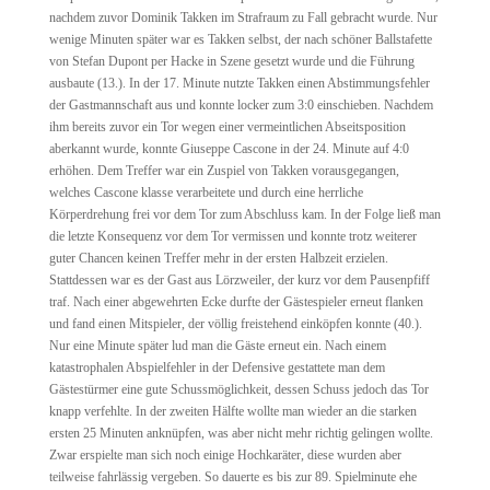
nachdem zuvor Dominik Takken im Strafraum zu Fall gebracht wurde. Nur
wenige Minuten später war es Takken selbst, der nach schöner Ballstafette
von Stefan Dupont per Hacke in Szene gesetzt wurde und die Führung
ausbaute (13.). In der 17. Minute nutzte Takken einen Abstimmungsfehler
der Gastmannschaft aus und konnte locker zum 3:0 einschieben. Nachdem
ihm bereits zuvor ein Tor wegen einer vermeintlichen Abseitsposition
aberkannt wurde, konnte Giuseppe Cascone in der 24. Minute auf 4:0
erhöhen. Dem Treffer war ein Zuspiel von Takken vorausgegangen,
welches Cascone klasse verarbeitete und durch eine herrliche
Körperdrehung frei vor dem Tor zum Abschluss kam. In der Folge ließ man
die letzte Konsequenz vor dem Tor vermissen und konnte trotz weiterer
guter Chancen keinen Treffer mehr in der ersten Halbzeit erzielen.
Stattdessen war es der Gast aus Lörzweiler, der kurz vor dem Pausenpfiff
traf. Nach einer abgewehrten Ecke durfte der Gästespieler erneut flanken
und fand einen Mitspieler, der völlig freistehend einköpfen konnte (40.).
Nur eine Minute später lud man die Gäste erneut ein. Nach einem
katastrophalen Abspielfehler in der Defensive gestattete man dem
Gästestürmer eine gute Schussmöglichkeit, dessen Schuss jedoch das Tor
knapp verfehlte. In der zweiten Hälfte wollte man wieder an die starken
ersten 25 Minuten anknüpfen, was aber nicht mehr richtig gelingen wollte.
Zwar erspielte man sich noch einige Hochkaräter, diese wurden aber
teilweise fahrlässig vergeben. So dauerte es bis zur 89. Spielminute ehe