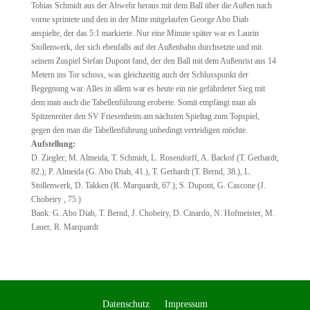
Tobias Schmidt aus der Abwehr heraus mit dem Ball über die Außen nach
vorne sprintete und den in der Mitte mitgelaufen George Abo Diab
anspielte, der das 5:1 markierte. Nur eine Minute später war es Laurin
Stollenwerk, der sich ebenfalls auf der Außenbahn durchsetzte und mit
seinem Zuspiel Stefan Dupont fand, der den Ball mit dem Außenrist aus 14
Metern ins Tor schoss, was gleichzeitig auch der Schlusspunkt der
Begegnung war. Alles in allem war es heute ein nie gefährdeter Sieg mit
dem man auch die Tabellenführung eroberte. Somit empfängt man als
Spitzenreiter den SV Friesenheim am nächsten Spieltag zum Topspiel,
gegen den man die Tabellenführung unbedingt verteidigen möchte.
Aufstellung:
D. Ziegler; M. Almeida, T. Schmidt, L. Rosendorff, A. Backof (T. Gerhardt,
82.); P. Almeida (G. Abo Diab, 41.), T. Gerhardt (T. Bernd, 38.), L.
Stollenwerk, D. Takken (R. Marquardt, 67.); S. Dupont, G. Cascone (J.
Chobeiry , 75.)
Bank: G. Abo Diab, T. Bernd, J. Chobeiry, D. Cinardo, N. Hofmeister, M.
Lauer, R. Marquardt
Datenschutz
Impressum