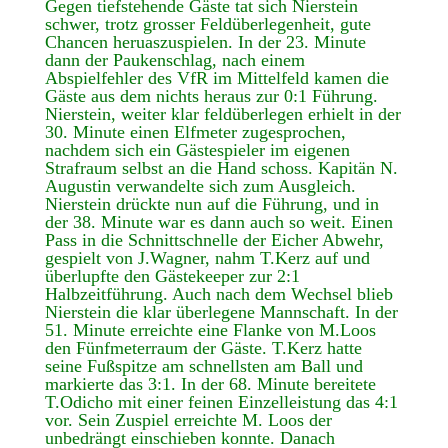
Gegen tiefstehende Gäste tat sich Nierstein
schwer, trotz grosser Feldüberlegenheit, gute
Chancen heruaszuspielen. In der 23. Minute
dann der Paukenschlag, nach einem
Abspielfehler des VfR im Mittelfeld kamen die
Gäste aus dem nichts heraus zur 0:1 Führung.
Nierstein, weiter klar feldüberlegen erhielt in der
30. Minute einen Elfmeter zugesprochen,
nachdem sich ein Gästespieler im eigenen
Strafraum selbst an die Hand schoss. Kapitän N.
Augustin verwandelte sich zum Ausgleich.
Nierstein drückte nun auf die Führung, und in
der 38. Minute war es dann auch so weit. Einen
Pass in die Schnittschnelle der Eicher Abwehr,
gespielt von J.Wagner, nahm T.Kerz auf und
überlupfte den Gästekeeper zur 2:1
Halbzeitführung. Auch nach dem Wechsel blieb
Nierstein die klar überlegene Mannschaft. In der
51. Minute erreichte eine Flanke von M.Loos
den Fünfmeterraum der Gäste. T.Kerz hatte
seine Fußspitze am schnellsten am Ball und
markierte das 3:1. In der 68. Minute bereitete
T.Odicho mit einer feinen Einzelleistung das 4:1
vor. Sein Zuspiel erreichte M. Loos der
unbedrängt einschieben konnte. Danach