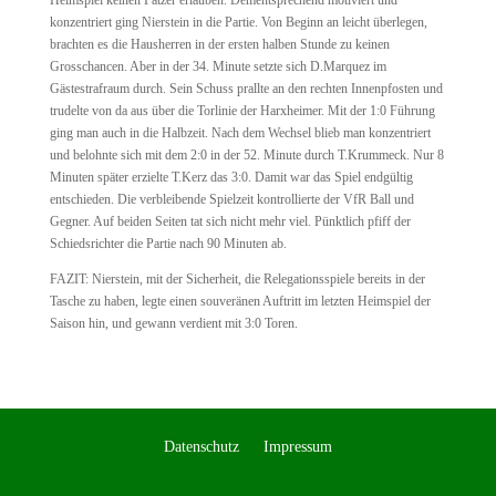
Heimspiel keinen Patzer erlauben. Dementsprechend motiviert und
konzentriert ging Nierstein in die Partie. Von Beginn an leicht überlegen,
brachten es die Hausherren in der ersten halben Stunde zu keinen
Grosschancen. Aber in der 34. Minute setzte sich D.Marquez im
Gästestrafraum durch. Sein Schuss prallte an den rechten Innenpfosten und
trudelte von da aus über die Torlinie der Harxheimer. Mit der 1:0 Führung
ging man auch in die Halbzeit. Nach dem Wechsel blieb man konzentriert
und belohnte sich mit dem 2:0 in der 52. Minute durch T.Krummeck. Nur 8
Minuten später erzielte T.Kerz das 3:0. Damit war das Spiel endgültig
entschieden. Die verbleibende Spielzeit kontrollierte der VfR Ball und
Gegner. Auf beiden Seiten tat sich nicht mehr viel. Pünktlich pfiff der
Schiedsrichter die Partie nach 90 Minuten ab.
FAZIT: Nierstein, mit der Sicherheit, die Relegationsspiele bereits in der
Tasche zu haben, legte einen souveränen Auftritt im letzten Heimspiel der
Saison hin, und gewann verdient mit 3:0 Toren.
Datenschutz
Impressum