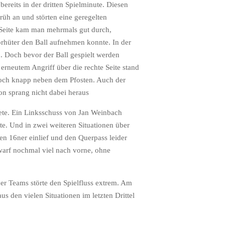
reits in der dritten Spielminute. Diesen
rüh an und störten eine geregelten
 Seite kam man mehrmals gut durch,
orhüter den Ball aufnehmen konnte. In der
u. Doch bevor der Ball gespielt werden
rneutem Angriff über die rechte Seite stand
doch knapp neben dem Pfosten. Auch der
on sprang nicht dabei heraus
ndete. Ein Linksschuss von Jan Weinbach
te. Und in zwei weiteren Situationen über
en 16ner einlief und den Querpass leider
warf nochmal viel nach vorne, ohne
der Teams störte den Spielfluss extrem. Am
s den vielen Situationen im letzten Drittel