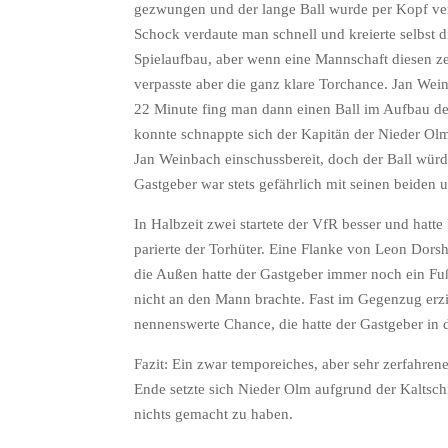
gezwungen und der lange Ball wurde per Kopf verl
Schock verdaute man schnell und kreierte selbst d
Spielaufbau, aber wenn eine Mannschaft diesen z
verpasste aber die ganz klare Torchance. Jan Wei
22 Minute fing man dann einen Ball im Aufbau der 
konnte schnappte sich der Kapitän der Nieder Olm
Jan Weinbach einschussbereit, doch der Ball wür
Gastgeber war stets gefährlich mit seinen beiden
In Halbzeit zwei startete der VfR besser und hatt
parierte der Torhüter. Eine Flanke von Leon Dors
die Außen hatte der Gastgeber immer noch ein Fuß
nicht an den Mann brachte. Fast im Gegenzug erzi
nennenswerte Chance, die hatte der Gastgeber in 
Fazit: Ein zwar temporeiches, aber sehr zerfahren
Ende setzte sich Nieder Olm aufgrund der Kaltschn
nichts gemacht zu haben.