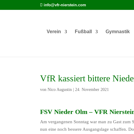
info@vfr-nierstein.com
Verein
Fußball
Gymnastik
VfR kassiert bittere Nied
von
Nico Augustin
|
24. November 2021
FSV Nieder Olm – VFR Nierstein 
Am vergangenen Sonntag war man zu Gast zum Spi
nun eine noch bessere Ausgangslage schaffen. Doc