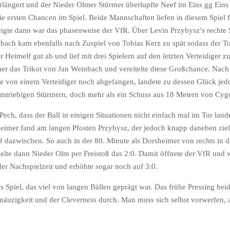
ängert und der Nieder Olmer Stürmer überlupfte Neef im Eins gg Eins be
ie ersten Chancen im Spiel. Beide Mannschaften liefen in diesem Spiel f
eigte dann war das phasenweise der VfR. Über Levin Przybysz’s rechte
nbach kam ebenfalls nach Zuspiel von Tobias Kerz zu spät sodass der T
Heimelf gut ab und lief mit drei Spielern auf den letzten Verteidiger z
er das Trikot von Jan Weinbach und vereitelte diese Großchance. Nach e
de von einem Verteidiger noch abgefangen, landete zu dessen Glück je
 umtriebigen Stürmern, doch mehr als ein Schuss aus 18 Metern von Cyg
e Pech, dass der Ball in einigen Situationen nicht einfach mal im Tor la
heimer fand am langen Pfosten Przybysz, der jedoch knapp daneben ziel
 dazwischen. So auch in der 80. Minute als Dorsheimer von rechts in d
elte dann Nieder Olm per Freistoß das 2:0. Damit öffnete der VfR und 
der Nachspielzeit und erhöhte sogar noch auf 3:0.
es Spiel, das viel von langen Bällen geprägt war. Das frühe Pressing bei
äuzigkeit und der Cleverness durch. Man muss sich selbst vorwerfen, au