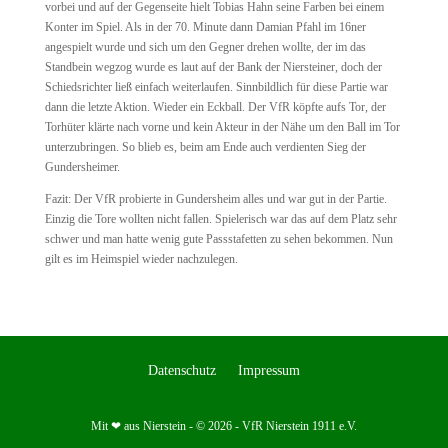
vorbei und auf der Gegenseite hielt Tobias Hahn seine Farben bei einem
Konter im Spiel. Als in der 70. Minute dann Damian Pfahl im 16ner
angespielt wurde und sich um den Gegner drehen wollte, der im das
Standbein wegzog wurde es laut auf der Bank der Niersteiner, doch der
Schiedsrichter ließ einfach weiterlaufen. Sinnbildlich für diese Partie war
dann die letzte Aktion. Wieder ein Eckball. Der VfR köpfte aufs Tor, der
Torhüter klärte nach vorne und kein Akteur in der Nähe um den Ball im Tor
unterzubringen. So blieb es, beim am Ende auch verdienten Sieg der
Gundersheimer.
Fazit: Der VfR probierte in Gundersheim alles und war gut in der Partie.
Einzig die Tore wollten nicht fallen. Spielerisch war das auf dem Platz sehr
schwer und man hatte wenig gute Passstafetten zu sehen bekommen. Nun
gilt es im Heimspiel wieder nachzulegen.
Datenschutz
Impressum
Mit ❤ aus Nierstein - © 2026 - VfR Nierstein 1911 e.V.