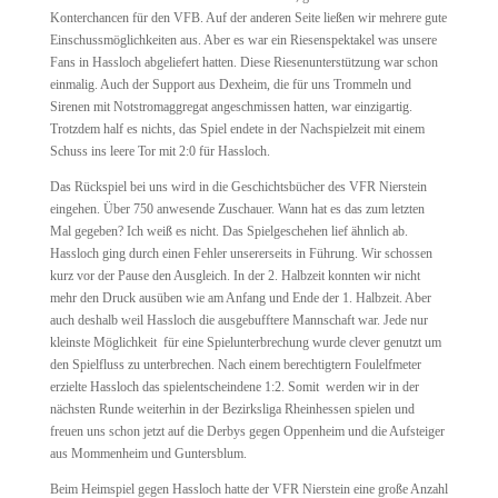
Konterchancen für den VFB. Auf der anderen Seite ließen wir mehrere gute
Einschussmöglichkeiten aus. Aber es war ein Riesenspektakel was unsere
Fans in Hassloch abgeliefert hatten. Diese Riesenunterstützung war schon
einmalig. Auch der Support aus Dexheim, die für uns Trommeln und
Sirenen mit Notstromaggregat angeschmissen hatten, war einzigartig.
Trotzdem half es nichts, das Spiel endete in der Nachspielzeit mit einem
Schuss ins leere Tor mit 2:0 für Hassloch.
Das Rückspiel bei uns wird in die Geschichtsbücher des VFR Nierstein
eingehen. Über 750 anwesende Zuschauer. Wann hat es das zum letzten
Mal gegeben? Ich weiß es nicht. Das Spielgeschehen lief ähnlich ab.
Hassloch ging durch einen Fehler unsererseits in Führung. Wir schossen
kurz vor der Pause den Ausgleich. In der 2. Halbzeit konnten wir nicht
mehr den Druck ausüben wie am Anfang und Ende der 1. Halbzeit. Aber
auch deshalb weil Hassloch die ausgebufftere Mannschaft war. Jede nur
kleinste Möglichkeit für eine Spielunterbrechung wurde clever genutzt um
den Spielfluss zu unterbrechen. Nach einem berechtigtern Foulelfmeter
erzielte Hassloch das spielentscheindene 1:2. Somit werden wir in der
nächsten Runde weiterhin in der Bezirksliga Rheinhessen spielen und
freuen uns schon jetzt auf die Derbys gegen Oppenheim und die Aufsteiger
aus Mommenheim und Guntersblum.
Beim Heimspiel gegen Hassloch hatte der VFR Nierstein eine große Anzahl