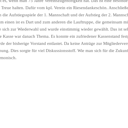
t es, wenn man 75 Jahre Vereinszugehörigkeit hat. Das ist eine besond
e Treue halten. Dafür vom kpl. Verein ein Riesendankeschön. Anschließ
 die Aufstiegsspiele der 1. Mannschaft und der Aufstieg der 2. Mannsch
m einen ist es Dart und zum anderen die Lauftruppe, die gemeinsam mit
te sich zur Wiederwahl und wurde einstimmig wieder gewählt. Das ist se
ie Kasse war danach Thema. Es konnte ein zufriedener Kassenstand fest
rde der bisherige Vorstand entlastet. Da keine Anträge zur Mitglieder
g. Dies sorgte für viel Diskussionsstoff. Wie man sich für die Zukunft
rmonisch.