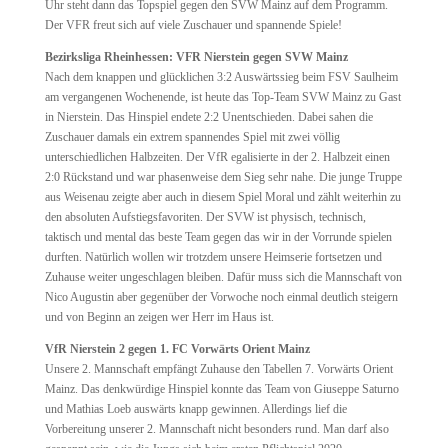
Uhr steht dann das Topspiel gegen den SVW Mainz auf dem Programm.
Der VFR freut sich auf viele Zuschauer und spannende Spiele!
Bezirksliga Rheinhessen: VFR Nierstein gegen SVW Mainz
Nach dem knappen und glücklichen 3:2 Auswärtssieg beim FSV Saulheim
am vergangenen Wochenende, ist heute das Top-Team SVW Mainz zu Gast
in Nierstein. Das Hinspiel endete 2:2 Unentschieden. Dabei sahen die
Zuschauer damals ein extrem spannendes Spiel mit zwei völlig
unterschiedlichen Halbzeiten. Der VfR egalisierte in der 2. Halbzeit einen
2:0 Rückstand und war phasenweise dem Sieg sehr nahe. Die junge Truppe
aus Weisenau zeigte aber auch in diesem Spiel Moral und zählt weiterhin zu
den absoluten Aufstiegsfavoriten. Der SVW ist physisch, technisch,
taktisch und mental das beste Team gegen das wir in der Vorrunde spielen
durften. Natürlich wollen wir trotzdem unsere Heimserie fortsetzen und
Zuhause weiter ungeschlagen bleiben. Dafür muss sich die Mannschaft von
Nico Augustin aber gegenüber der Vorwoche noch einmal deutlich steigern
und von Beginn an zeigen wer Herr im Haus ist.
VfR Nierstein 2 gegen 1. FC Vorwärts Orient Mainz
Unsere 2. Mannschaft empfängt Zuhause den Tabellen 7. Vorwärts Orient
Mainz. Das denkwürdige Hinspiel konnte das Team von Giuseppe Saturno
und Mathias Loeb auswärts knapp gewinnen. Allerdings lief die
Vorbereitung unserer 2. Mannschaft nicht besonders rund. Man darf also