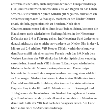
antreten. Nieder-Olm, auch aufgrund der hohen Hinspielniederlage
(10:1) bestens motiviert, machte dem VfR von Beginn an das Leben
schwer. Die Niersteiner Spitzen wurden gut zugestellt, aber auch ein
schlechtes ungenaues Aufbauspiel, machten es den Nieder-Olmern
relativ einfach, gegen nierstein zu bestehen. Nach einer
Chancenarmen ersten halben Stunde auf beiden Seiten, konnten die
Hausherren nach wiederholten Stellungsfehlern in der Niersteiner
Defensive mit 1:0 in Führung gehen. Im Niersteiner Spiel änderte sich
danach nichts, so das es nicht verwunderte, als Nieder-Olm in der 42.
Minute auf 2:0 erhöhte. VfR Keeper T.Hahn verhinderte kurz vor
dem Pausenpfiff mit einer starken Parade noch das 3:0. Nach dem
Wechsel kassierte der VfR direkt das 3:0, das Spiel schien vorzeitig
entschieden. Zumal auch VfR Stürmer T.Kerz wegen wiederholten
Meckerns in der 62. Minute die Ampelkarte sah. Fortan zeigte
Nierstein in Unterzahl eine ansprechendere Leistung, ohne wirklich
zu überzeugen. Nieder-Olm bekam in den letzten 20 Minuten trotz
Überzahl konditionelle Probleme, dies konnte Nierstein mit einem
Doppelschlag in der 80. und 81. Minute nutzen. T.Gengnagel und
T.Klag waren die Torschützen. Für Nieder-Olm ergaben sich einige
gute Konterchancen, die jedoch allesamt versandeten. 5 Minuten vor
dem Ende hätte der VfR fast noch den Ausgleich erzielt. Am Ende
blieb es bei einer 3:2 Auswärtsniederlage.